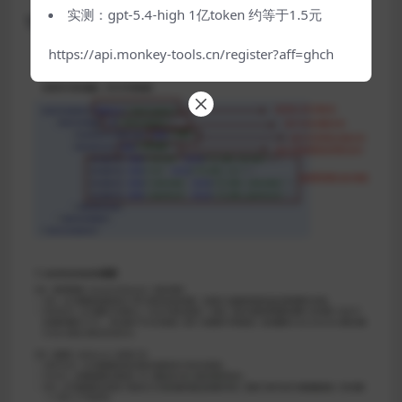
实测：gpt-5.4-high 1亿token 约等于1.5元
1 environments 标签
https://api.monkey-tools.cn/register?aff=ghch