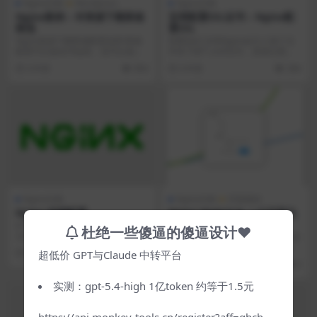
Nginx示例
Wordpress
Nginx示例
Nginx案例 – 对资源下载限速
宝塔配置SSL证书 – Nginx配
限流
置SSL
Nginx资源下载限速配置说明 限速
前要知识 宝塔Nginx会引入某个文
配置可以放在Http块、也可以放在S
件夹下的*.conf文件。具体位置
erve...
是：/ww...
4 年前
854
4 年前
384
Nginx示例
Nginx示例
开源项目
Nginx 枕聊配置
Nginx WebUI & 一个可视化
Nginx配置工具
# Nginx 著配置文件已经引用了本
杜绝一些傻逼的傻逼设计♥
文件 # include /home/ja...
这是一个来自Gitee开源的项目，是
Nginx图形化管理nginx配置的工
4 年前
396
超低价 GPT与Claude 中转平台
具！ ...
4 年前
366
0
实测：gpt-5.4-high 1亿token 约等于1.5元