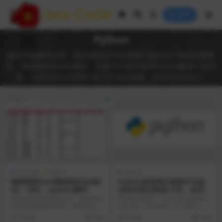
登录
Python
最近开始编写文档，愈发感觉文字处理能力提高生产效率的重要
性，然后刷到自动化测试，以及FFXI老外使用Python解决一些问
题，以及Python对我们各个行业的渗透，必须学Python！
Doc文档
Python
Python
物理模型Excel数据逆向生成S
Python处理单元格将中文姓
QL – DDL – python脚本
名转为英文拼音(小写，去空
格)
现在有物理模型的Excel，将这些Ex
本脚本将读取一个excel文件的某个
cel转成创建表的DDL，然后反向生
sheet页，写入到另一个文件中。处
成PD...
理的逻辑...
2 年前
296
3 年前
323