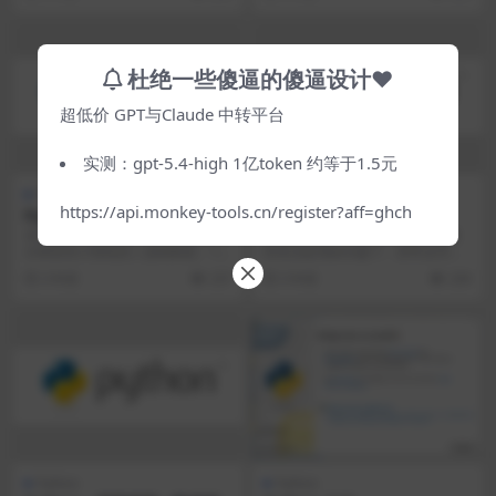
杜绝一些傻逼的傻逼设计♥
超低价 GPT与Claude 中转平台
实测：gpt-5.4-high 1亿token 约等于1.5元
Python
Python
https://api.monkey-tools.cn/register?aff=ghch
Python – 判断语句
Python异常
布尔类型与比较运算符 布尔类型 布
什么是异常？ Exception是程序遇
尔类型在计算机的二进制映射。1=T
到无法处理的问题了。异常会导致
rue，0=...
程序终止。...
3 年前
237
3 年前
230
Python
Python