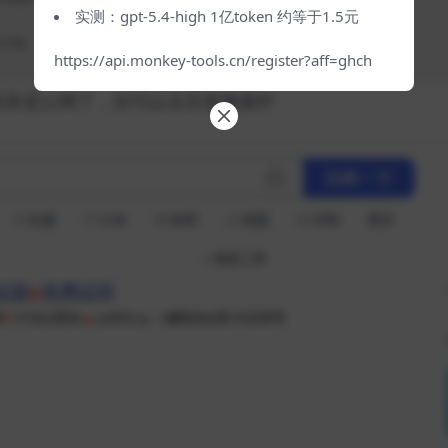
实测：gpt-5.4-high 1亿token 约等于1.5元
https://api.monkey-tools.cn/register?aff=ghch
。基本就算是公网了，你可以去百度搜索IP